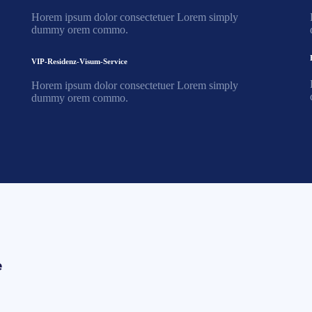
Horem ipsum dolor consectetuer Lorem simply
dummy orem commo.
VIP-Residenz-Visum-Service
Horem ipsum dolor consectetuer Lorem simply
dummy orem commo.
e