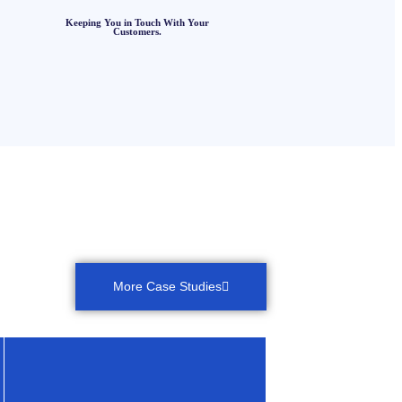
Keeping You in Touch With Your
Customers.
More Case Studies