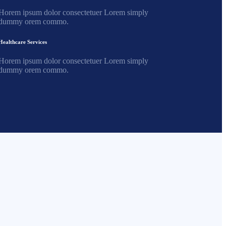
Horem ipsum dolor consectetuer Lorem simply
dummy orem commo.
Healthcare Services
Horem ipsum dolor consectetuer Lorem simply
dummy orem commo.