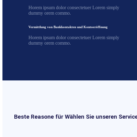
Horem ipsum dolor consectetuer Lorem simply
dummy orem commo.
Vermittlung von Bankkontakten und Kontoeröffnung
Horem ipsum dolor consectetuer Lorem simply
dummy orem commo.
Beste Reasone für Wählen Sie unseren Servic