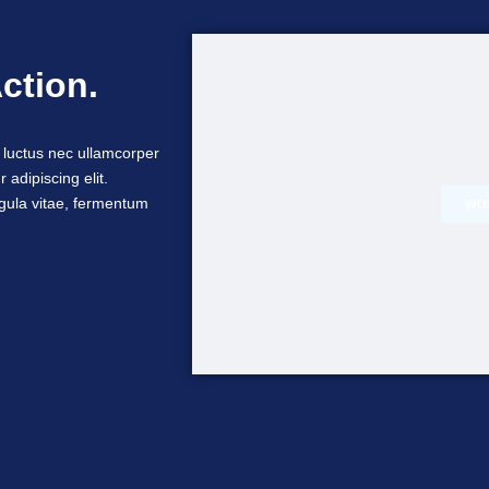
Action.
s, luctus nec ullamcorper
 adipiscing elit.
igula vitae, fermentum
SH