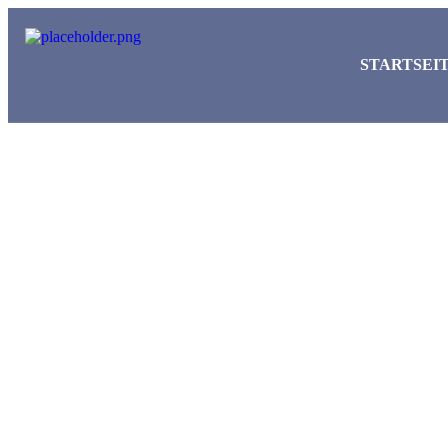
STARTSEI
Willkommen bei Dubai Firma!
Wir sind Ihr Partner f
erfolgreiche
Firmengründungen in 
im Mittleren Osten.