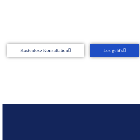
Unser Team von erfahrenen Experten unterstützt Sie bei all
Schritten, damit Ihre Geschäftsidee in Dubai zum Erfolg wird.
Kostenlose Konsultation
Los geht's